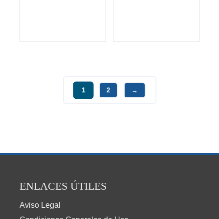
1
2
→
ENLACES ÚTILES
Aviso Legal