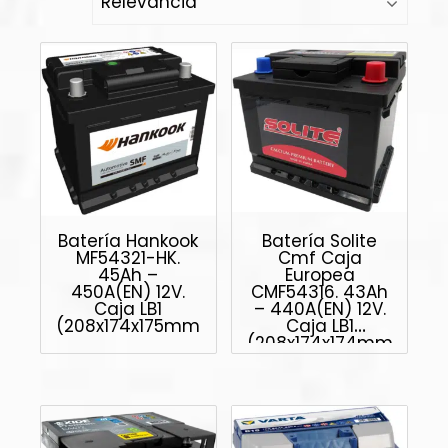
Batería Hankook
Batería Solite
MF54321-HK.
Cmf Caja
45Ah –
Europea
450A(EN) 12V.
CMF54316. 43Ah
Caja LB1
– 440A(EN) 12V.
(208x174x175mm)
Caja LB1
(208x174x174mm)