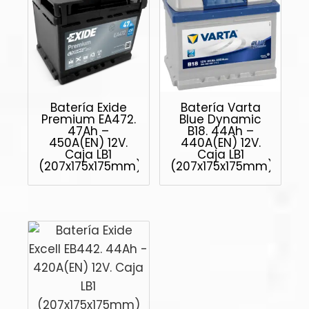
Batería Exide
Batería Varta
Premium EA472.
Blue Dynamic
47Ah –
B18. 44Ah –
450A(EN) 12V.
440A(EN) 12V.
Caja LB1
Caja LB1
(207x175x175mm)
(207x175x175mm)