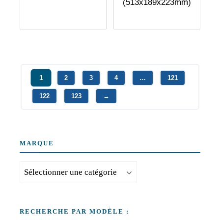
(513x189x223mm)
1
2
3
4
…
121
122
123
→
MARQUE
RECHERCHE PAR MODÈLE :