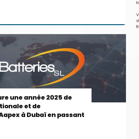
M
V
s
B
ture une année 2025 de
tionale et de
d'Aapex à Dubaï en passant