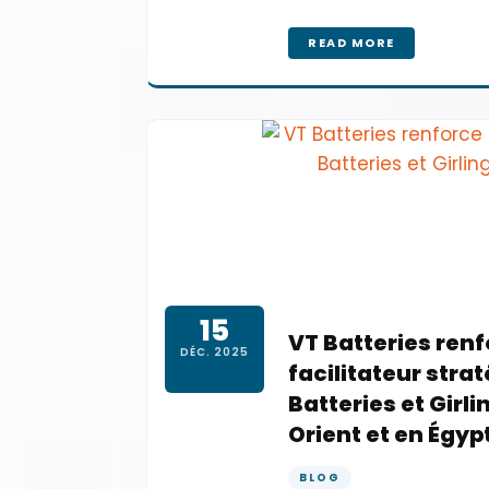
READ MORE
15
VT Batteries renf
DÉC. 2025
facilitateur stra
Batteries et Girl
Orient et en Égyp
BLOG