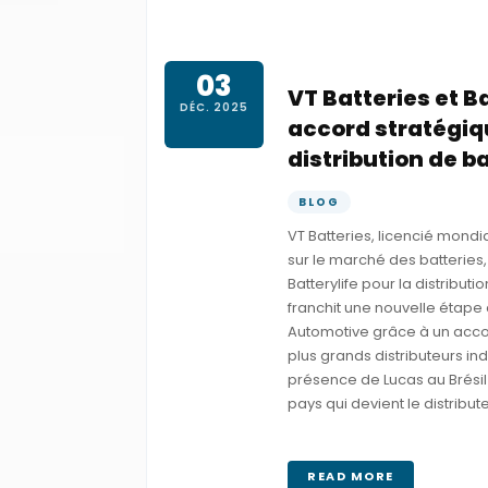
03
VT Batteries et B
DÉC. 2025
accord stratégiqu
distribution de b
BLOG
VT Batteries, licencié mond
sur le marché des batteries
Batterylife pour la distributi
franchit une nouvelle étape 
Automotive grâce à un accor
plus grands distributeurs i
présence de Lucas au Brésil 
pays qui devient le distribute
READ MORE