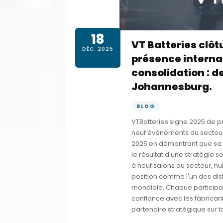
18
VT Batteries clô
DÉC. 2025
présence interna
consolidation : d
Johannesburg.
BLOG
VTBatteries signe 2025 de p
neuf événements du secteur,
2025 en démontrant que sa c
le résultat d'une stratégie 
à neuf salons du secteur, hui
position comme l'un des dis
mondiale. Chaque participatio
confiance avec les fabricants
partenaire stratégique sur 