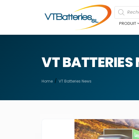
PRODUIT
VT BATTERIES
Home
VT Batteries News