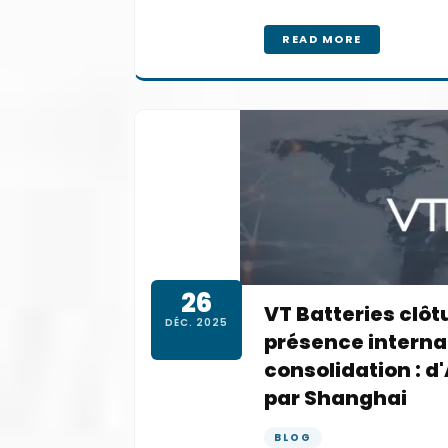
READ MORE
26
VT Batteries clô
DÉC. 2025
présence interna
consolidation : 
par Shanghai
BLOG