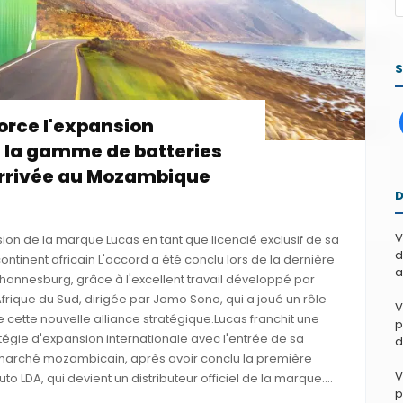
orce l'expansion
e la gamme de batteries
arrivée au Mozambique
V
sion de la marque Lucas en tant que licencié exclusif de sa
d
ntinent africain L'accord a été conclu lors de la dernière
a
annesburg, grâce à l'excellent travail développé par
Afrique du Sud, dirigée par Jomo Sono, qui a joué un rôle
V
e cette nouvelle alliance stratégique.Lucas franchit une
p
tégie d'expansion internationale avec l'entrée de sa
d
marché mozambicain, après avoir conclu la première
V
LDA, qui devient un distributeur officiel de la marque....
p