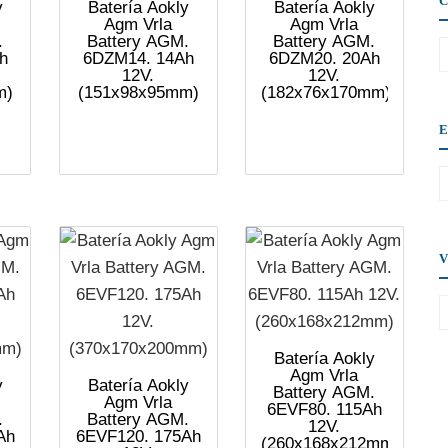
C
y
Batería Aokly
Batería Aokly
Agm Vrla
Agm Vrla
.
Battery AGM.
Battery AGM.
h
6DZM14. 14Ah
6DZM20. 20Ah
12V.
12V.
m)
(151x98x95mm)
(182x76x170mm)
Batería Aokly
Agm Vrla
y
Batería Aokly
Battery AGM.
Agm Vrla
6EVF80. 115Ah
.
Battery AGM.
12V.
Ah
6EVF120. 175Ah
(260x168x212mm)