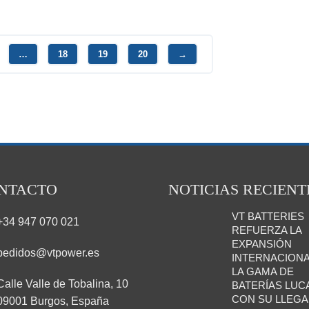
…
18
19
20
→
NTACTO
NOTICIAS RECIENT
VT BATTERIES
+34 947 070 021
REFUERZA LA
EXPANSIÓN
pedidos@vtpower.es
INTERNACIONA
LA GAMA DE
Calle Valle de Tobalina, 10
BATERÍAS LUC
CON SU LLEGA
09001 Burgos, España