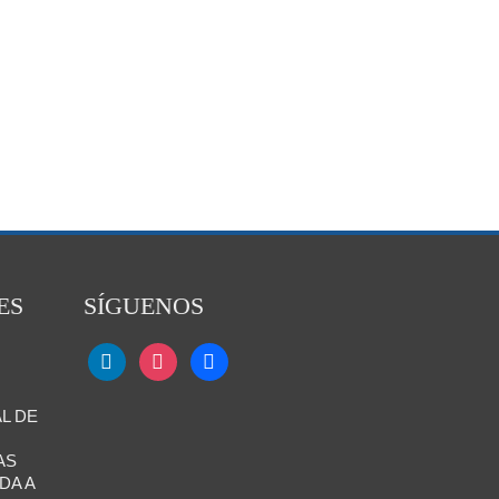
ES
SÍGUENOS
L DE
AS
DA A