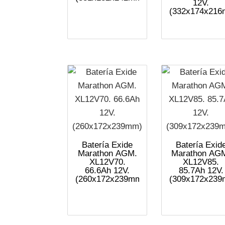
12V.
(332x174x216
Batería Exide
Batería Exid
Marathon AGM.
Marathon AG
XL12V70.
XL12V85.
66.6Ah 12V.
85.7Ah 12V.
(260x172x239mm)
(309x172x239