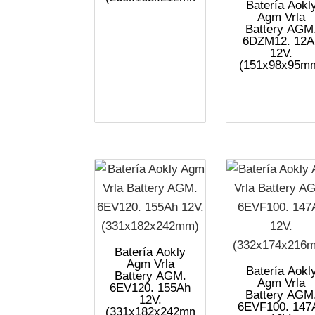
Batería Aokl
Agm Vrla
Battery AGM
6DZM12. 12A
12V.
(151x98x95m
Batería Aokly
Agm Vrla
Batería Aokl
Battery AGM.
Agm Vrla
6EV120. 155Ah
Battery AGM
12V.
6EVF100. 147
(331x182x242mm)