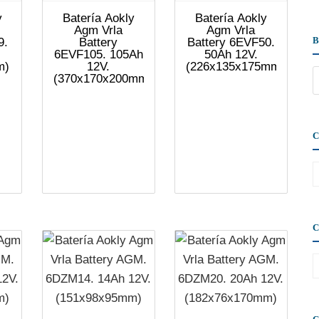
y
Batería Aokly
Batería Aokly
Agm Vrla
Agm Vrla
9.
Battery
Battery 6EVF50.
6EVF105. 105Ah
50Ah 12V.
m)
12V.
(226x135x175mm)
(370x170x200mm)
C