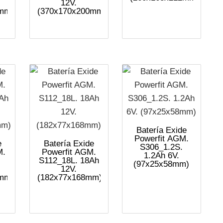
12V.
mm)
(370x170x200mm)
Batería Exide
Powerfit AGM.
e
Batería Exide
S306_1.2S.
M.
Powerfit AGM.
1.2Ah 6V.
S112_18L. 18Ah
(97x25x58mm)
12V.
mm)
(182x77x168mm)