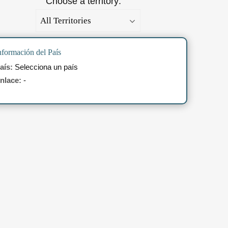
Choose a territory:
nformación del País
aís:
Selecciona un país
nlace:
-