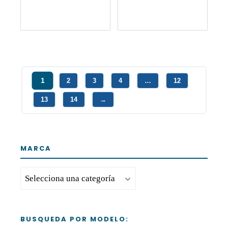
1
2
3
4
…
12
13
14
→
MARCA
BUSQUEDA POR MODELO: