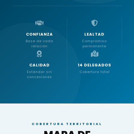
CONFIANZA
LEALTAD
Base de cada
Compromiso
relación
permanente
CALIDAD
14 DELEGADOS
Estándar sin
Cobertura total
concesiones
COBERTURA TERRITORIAL