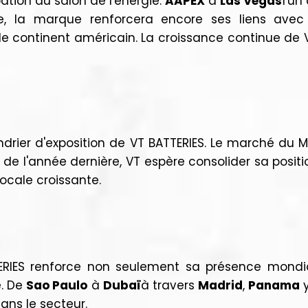
ation au salon de l'énergie.
AAPEX
à
Las Vegas
l'un
, la marque renforcera encore ses liens avec 
 le continent américain. La croissance continue de 
drier d'exposition de VT BATTERIES. Le marché du 
n de l'année dernière, VT espère consolider sa posi
cale croissante.
TTERIES renforce non seulement sa présence mondi
e. De
Sao Paulo
à
Dubaï
à travers
Madrid
,
Panama
ns le secteur.