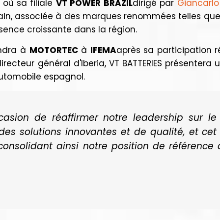
où sa filiale
VT POWER BRAZIL
dirigé par
Giancarlo
in, associée à des marques renommées telles qu
sence croissante dans la région.
endra à
MOTORTEC
à
IFEMA
après sa participation r
irecteur général d'Iberia, VT BATTERIES présentera
automobile espagnol.
asion de réaffirmer notre leadership sur l
 des solutions innovantes et de qualité, et 
 consolidant ainsi notre position de référence