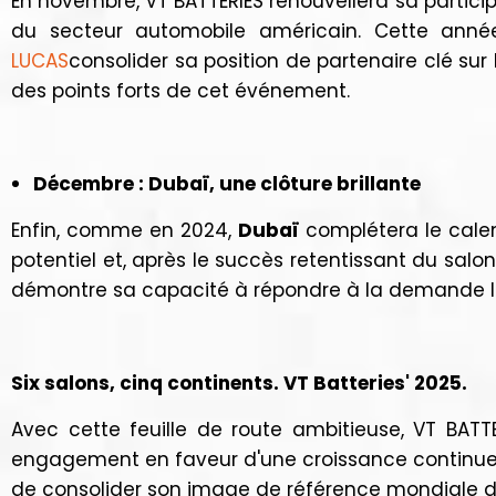
En novembre, VT BATTERIES renouvellera sa particip
du secteur automobile américain. Cette année
LUCAS
consolider sa position de partenaire clé sur
des points forts de cet événement.
Décembre : Dubaï, une clôture brillante
Enfin, comme en 2024,
Dubaï
complétera le calen
potentiel et, après le succès retentissant du salo
démontre sa capacité à répondre à la demande lo
Six salons, cinq continents. VT Batteries' 2025.
Avec cette feuille de route ambitieuse, VT BA
engagement en faveur d'une croissance continu
de consolider son image de référence mondiale da