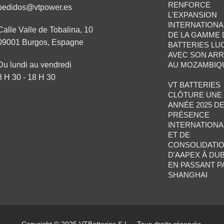
RENFORCE
pedidos@vtpower.es
L'EXPANSION
INTERNATIONA
Calle Valle de Tobalina, 10
DE LA GAMME 
09001 Burgos, Espagne
BATTERIES LU
AVEC SON ARR
Du lundi au vendredi
AU MOZAMBIQ
8 H 30 - 18 H 30
VT BATTERIES
CLÔTURE UNE
ANNÉE 2025 D
PRÉSENCE
INTERNATIONA
ET DE
CONSOLIDATIO
D'AAPEX À DUB
EN PASSANT P
SHANGHAI