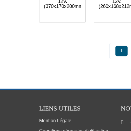
12V.
12V.
(370x170x200mm)
(260x168x212
1
LIENS UTILES
NO
Mention Légale
Conditions générales d'utilisation