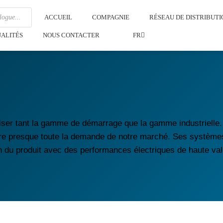
ACCUEIL
COMPAGNIE
RÉSEAU DE DISTRIBUTI
ALITÉS
NOUS CONTACTER
FR
iliser tant la gamme de démarrage que la gamme industrielle.
re presque toute la demande de notre marché. Ses systèmes
on du produit avec des performances électriques de haute valeu