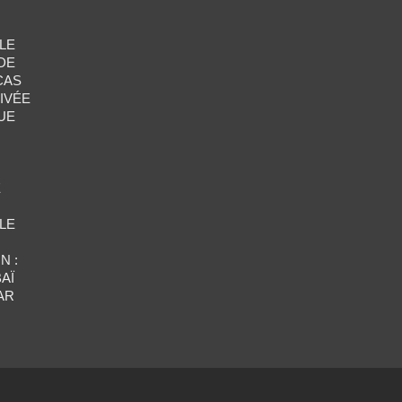
LE
DE
CAS
IVÉE
UE
E
LE
N :
AÏ
AR