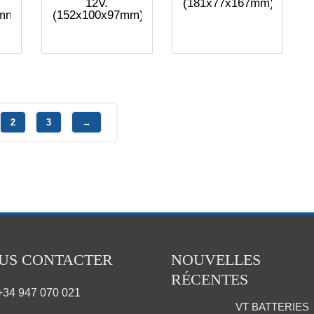
12V.
(181x77x167mm)
mm)
(152x100x97mm)
2
3
→
US CONTACTER
NOUVELLES
RÉCENTES
+34 947 070 021
VT BATTERIES