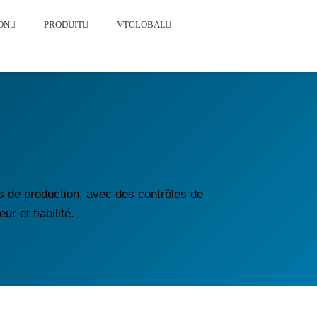
ON
PRODUIT
VTGLOBAL
 de production, avec des contrôles de
r et fiabilité.