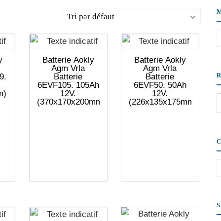
y
Batterie Aokly
Batterie Aokly
Agm Vrla
Agm Vrla
9.
Batterie
Batterie
6EVF105. 105Ah
6EVF50. 50Ah
m)
12V.
12V.
(370x170x200mm)
(226x135x175mm)
C