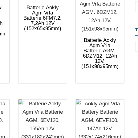
y
Batterie Aokly
Agm Vrla
Batterie 6FM7.2.
h
7,2Ah 12V
(152x65x95mm)
mm)
Batterie Aokly
Agm Vrla
Batterie AGM.
6DZM12. 12Ah
12V.
(151x98x95mm)