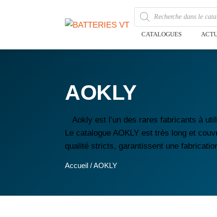
CATALOGUES
ACTU
AOKLY
Aokly est l’un des rares fabricants à ut
Le catalogue AOKLY est très long et couv
qualité stricts, garantissent une fabricati
Accueil
/ AOKLY