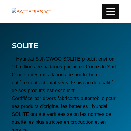
SOLITE
Hyundai SUNGWOO SOLITE produit environ
10 millions de batteries par an en Corée du Sud.
Grâce à des installations de production
entièrement automatisées, le niveau de qualité
de ses produits est excellent.
Certifiées par divers fabricants automobile pour
ses produits d'origine, les batteries Hyundai
SOLITE ont été vérifiées selon les normes de
qualité les plus strictes en production et en
service.