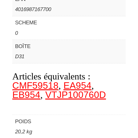
4016987167700
SCHEME
0
BOÎTE
D31
Articles équivalents :
CMF59518
,
EA954
,
EB954
,
VTJP100760D
POIDS
20,2 kg