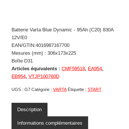
Batterie Varta Blue Dynamic - 95Ah (C20) 830A
12V/E0
EAN/GTIN:4016987167700
Mesures (mm) : 306x173x225
Boîte D31
Articles équivalents :
CMF59518
,
EA954
,
EB954
,
VTJP100760D
UGS :
G7
Catégorie :
VARTA
Étiquette :
START
Description
Informations complémentaires