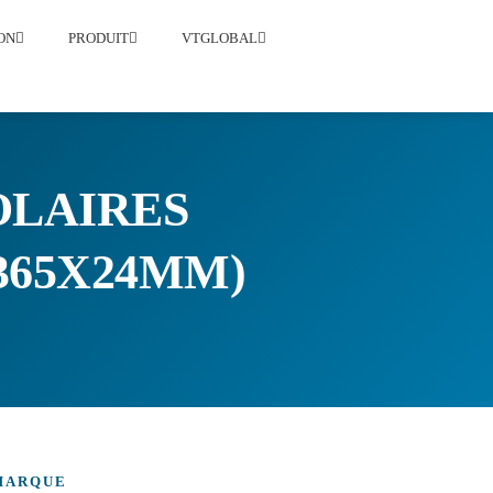
ON
PRODUIT
VTGLOBAL
OLAIRES
2365X24MM)
MARQUE