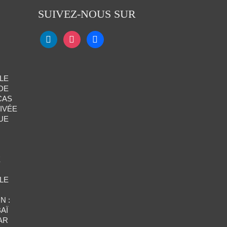
SUIVEZ-NOUS SUR
LE
DE
CAS
IVÉE
UE
E
LE
N :
AÏ
AR