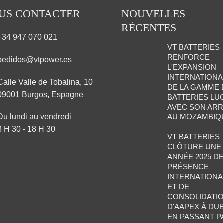
US CONTACTER
NOUVELLES
RÉCENTES
+34 947 070 021
VT BATTERIES
RENFORCE
pedidos@vtpower.es
L'EXPANSION
INTERNATIONA
Calle Valle de Tobalina, 10
DE LA GAMME 
09001 Burgos, Espagne
BATTERIES LU
AVEC SON ARR
Du lundi au vendredi
AU MOZAMBIQ
8 H 30 - 18 H 30
VT BATTERIES
CLÔTURE UNE
ANNÉE 2025 D
PRÉSENCE
INTERNATIONA
ET DE
CONSOLIDATIO
D'AAPEX À DUB
EN PASSANT P