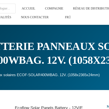
ACCUEIL
COMPAGNIE
RÉSEAU DE DISTRIBUTI
ALITÉS
NOUS CONTACTER
FR
TERIE PANNEAUX S
0WBAG. 12V. (1058X
eaux solaires ECOF-SOLAR400WBAG. 12V. (1058x2365x24mm)
Ecoflow Solar Panels Battery - 12V/E