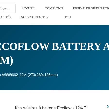
ACCUEIL
COMPAGNIE
RÉSEAU DE DISTRIBUTI
ALITÉS
NOUS CONTACTER
FR
ECOFLOW BATTERY A98
MM)
its A9889662. 12V. (270x260x196mm)
Kits solaires à batterie Ecoflow - 12V/E