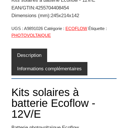
Kits solaires à batterie Ecoflow - 12V/E
EAN/GTIN:4255704408454
Dimensions (mm):245x214x142
UGS :
A9891026
Catégorie :
ECOFLOW
Étiquette :
PHOTOVOLTAIQUE
Description
Informations complémentaires
Kits solaires à
batterie Ecoflow -
12V/E
Batterie photovoltaïque Ecoflow.