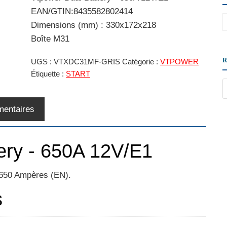
EAN/GTIN:8435582802414
Dimensions (mm) : 330x172x218
Boîte M31
UGS :
VTXDC31MF-GRIS
Catégorie :
VTPOWER
Étiquette :
START
mentaires
ery - 650A 12V/E1
 650 Ampères (EN).
s