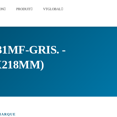
ON
PRODUIT
VTGLOBAL
MF-GRIS. -
2X218MM)
MARQUE