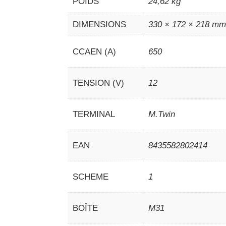
POIDS
24,62 kg
DIMENSIONS
330 × 172 × 218 m
CCAEN (A)
650
TENSION (V)
12
TERMINAL
M.Twin
EAN
8435582802414
SCHEME
1
BOÎTE
M31