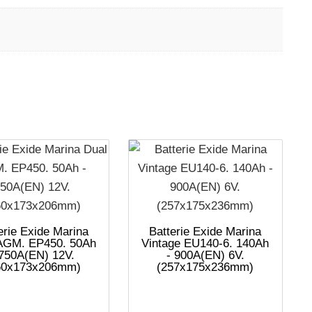
erie Exide Marina
Batterie Exide Marina
AGM. EP450. 50Ah
Vintage EU140-6. 140Ah
 750A(EN) 12V.
- 900A(EN) 6V.
60x173x206mm)
(257x175x236mm)