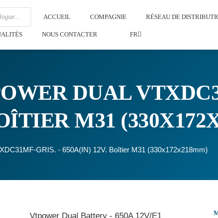
ACCUEIL
COMPAGNIE
RÉSEAU DE DISTRIBUTI
ALITÉS
NOUS CONTACTER
FR
OWER DUAL VTXDC31
 BOÎTIER M31 (330X17
VTXDC31MF-GRIS. - 650A(IN) 12V. Boîtier M31 (330x172x218mm)
Vtpower Dual Battery - 650A 12V/E1