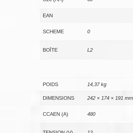
EAN
SCHEME
0
BOÎTE
L2
POIDS
14,37 kg
DIMENSIONS
242 × 174 × 191 m
CCAEN (A)
480
TENSION (V)
12