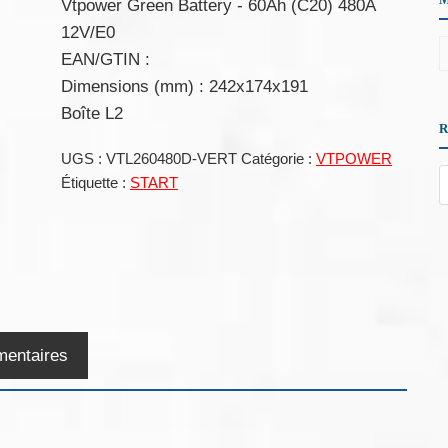
Vtpower Green Battery - 60Ah (C20) 480A
12V/E0
EAN/GTIN :
Dimensions (mm) : 242x174x191
Boîte L2
UGS :
VTL260480D-VERT
Catégorie :
VTPOWER
Étiquette :
START
mentaires