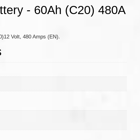
tery - 60Ah (C20) 480A
0)12 Volt, 480 Amps (EN).
s
m