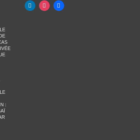
LE
DE
CAS
IVÉE
UE
E
LE
N :
AÏ
AR