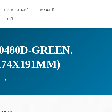
DE DISTRIBUTION
PRODUIT
FR
0480D-GREEN.
X174X191MM)
1mm)
MARQUE