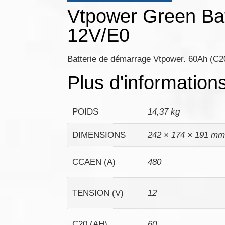
Vtpower Green Bat
12V/E0
Batterie de démarrage Vtpower. 60Ah (C2
Plus d'information
POIDS
14,37 kg
DIMENSIONS
242 × 174 × 191 m
CCAEN (A)
480
TENSION (V)
12
C20 (AH)
60