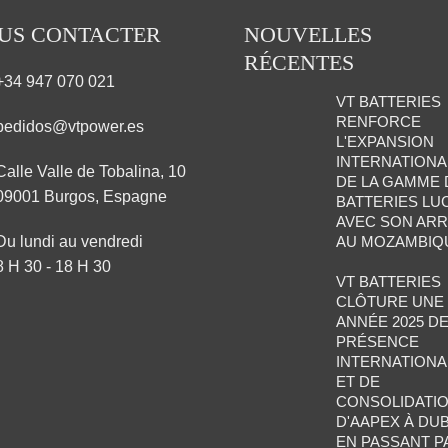
US CONTACTER
NOUVELLES
RÉCENTES
+34 947 070 021
VT BATTERIES
RENFORCE
pedidos@vtpower.es
L'EXPANSION
INTERNATIONA
Calle Valle de Tobalina, 10
DE LA GAMME 
09001 Burgos, Espagne
BATTERIES LU
AVEC SON ARR
Du lundi au vendredi
AU MOZAMBIQ
8 H 30 - 18 H 30
VT BATTERIES
CLÔTURE UNE
ANNÉE 2025 D
PRÉSENCE
INTERNATIONA
ET DE
CONSOLIDATIO
D'AAPEX À DUB
EN PASSANT P