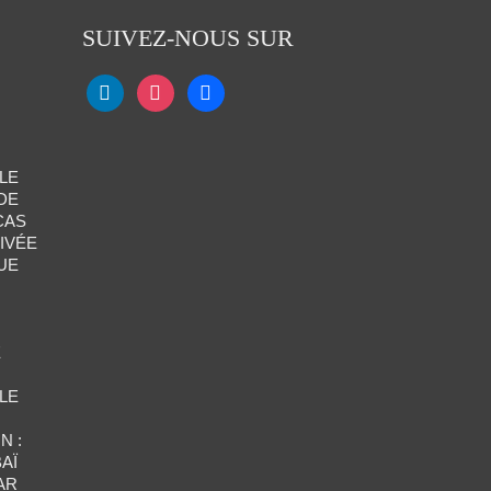
SUIVEZ-NOUS SUR
LE
DE
CAS
IVÉE
UE
E
LE
N :
AÏ
AR