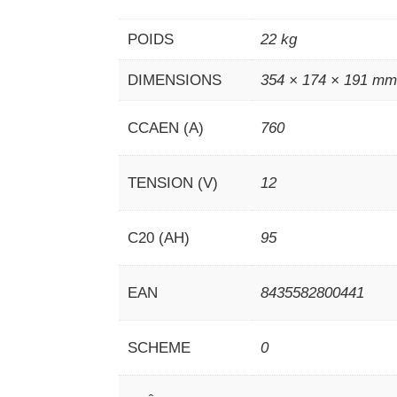
POIDS
22 kg
DIMENSIONS
354 × 174 × 191 m
CCAEN (A)
760
TENSION (V)
12
C20 (AH)
95
EAN
8435582800441
SCHEME
0