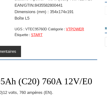
EAN/GTIN:8435582800441
Dimensions (mm) : 354x174x191
Boîte L5
UGS :
VTEC95760D
Catégorie :
VTPOWER
Étiquette :
START
mentaires
 95Ah (C20) 760A 12V/E0
0)12 volts, 760 ampères (EN).