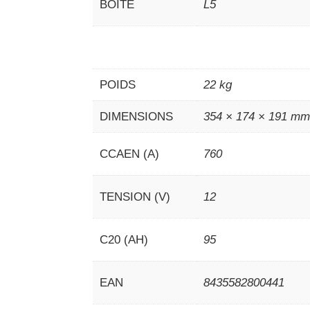
BOÎTE
L5
POIDS
22 kg
DIMENSIONS
354 × 174 × 191 m
CCAEN (A)
760
TENSION (V)
12
C20 (AH)
95
EAN
8435582800441