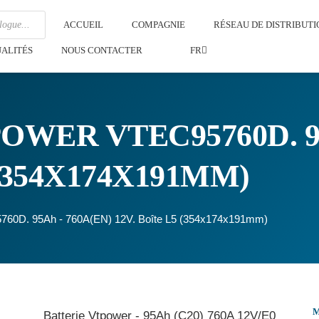
ACCUEIL
COMPAGNIE
RÉSEAU DE DISTRIBUTI
ALITÉS
NOUS CONTACTER
FR
OWER VTEC95760D. 95
 (354X174X191MM)
5760D. 95Ah - 760A(EN) 12V. Boîte L5 (354x174x191mm)
Batterie Vtpower - 95Ah (C20) 760A 12V/E0