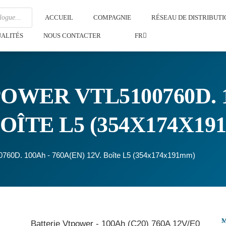
ACCUEIL
COMPAGNIE
RÉSEAU DE DISTRIBUTI
ALITÉS
NOUS CONTACTER
FR
OWER VTL5100760D. 1
 BOÎTE L5 (354X174X1
00760D. 100Ah - 760A(EN) 12V. Boîte L5 (354x174x191mm)
Batterie Vtpower - 100Ah (C20) 760A 12V/E0