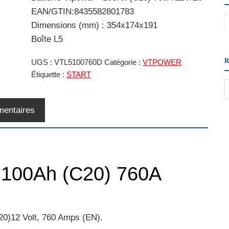
EAN/GTIN:8435582801783
Dimensions (mm) : 354x174x191
Boîte L5
UGS :
VTL5100760D
Catégorie :
VTPOWER
Étiquette :
START
mentaires
- 100Ah (C20) 760A
20)12 Volt, 760 Amps (EN).