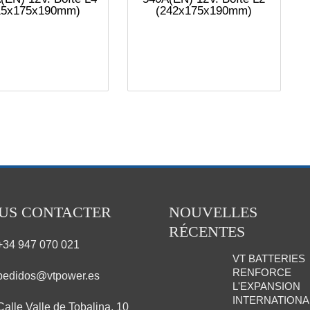
15x175x190mm)
(242x175x190mm)
US CONTACTER
NOUVELLES
RÉCENTES
+34 947 070 021
VT BATTERIES
RENFORCE
pedidos@vtpower.es
L'EXPANSION
INTERNATIONA
Calle Valle de Tobalina, 10