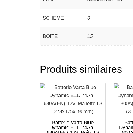
SCHEME
0
BOÎTE
L5
Produits similaires
Batterie Varta Blue
Batt
Dynamic E11. 74Ah -
Dynam
680A(EN) 12V. Boîte L3
- 800A