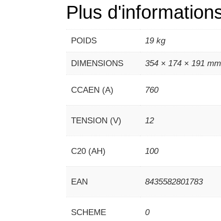
Plus d'information
POIDS
19 kg
DIMENSIONS
354 × 174 × 191 m
CCAEN (A)
760
TENSION (V)
12
C20 (AH)
100
EAN
8435582801783
SCHEME
0