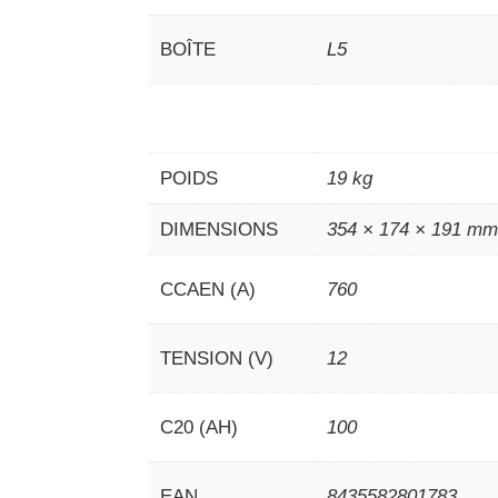
BOÎTE
L5
POIDS
19 kg
DIMENSIONS
354 × 174 × 191 m
CCAEN (A)
760
TENSION (V)
12
C20 (AH)
100
EAN
8435582801783