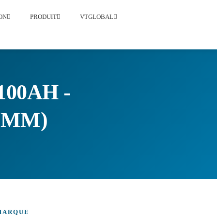
ON
PRODUIT
VTGLOBAL
00AH -
91MM)
MARQUE