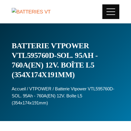
BATTERIE VTPOWER
VTL595760D-SOL. 95AH -
760A(EN) 12V. BOÎTE L5
(354X174X191MM)
Accueil
/
VTPOWER
/ Batterie Vtpower VTL595760D-
SOL. 95Ah - 760A(EN) 12V. Boîte L5
(354x174x191mm)