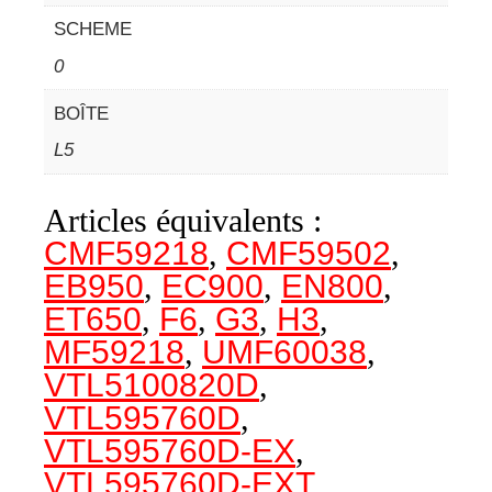
SCHEME
0
BOÎTE
L5
Articles équivalents :
CMF59218
,
CMF59502
,
EB950
,
EC900
,
EN800
,
ET650
,
F6
,
G3
,
H3
,
MF59218
,
UMF60038
,
VTL5100820D
,
VTL595760D
,
VTL595760D-EX
,
VTL595760D-EXT
,