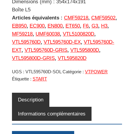
Dimensions (mm) : 354x174x191
Boîte L5
Articles équivalents :
CMF59218
,
CMF59502
,
EB950
,
EC900
,
EN800
,
ET650
,
F6
,
G3
,
H3
,
MF59218
,
UMF60038
,
VTL5100820D
,
VTL595760D
,
VTL595760D-EX
,
VTL595760D-
EXT
,
VTL595760D-GRIS
,
VTL595800D
,
VTL595800D-GRIS
,
VTL595820D
UGS :
VTL595760D-SOL
Catégorie :
VTPOWER
Étiquette :
START
Description
Informations complémentaires