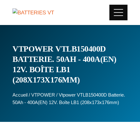
VTPOWER VTLB150400D
BATTERIE. 50AH - 400A(EN)
12V. BOÎTE LB1
(208X173X176MM)
Accueil
/
VTPOWER
/ Vtpower VTLB150400D Batterie.
50Ah - 400A(EN) 12V. Boîte LB1 (208x173x176mm)