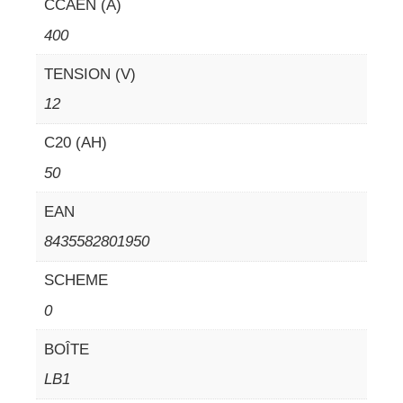
CCAEN (A)
400
TENSION (V)
12
C20 (AH)
50
EAN
8435582801950
SCHEME
0
BOÎTE
LB1