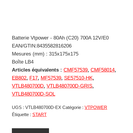
Batterie Vtpower - 80Ah (C20) 700A 12V/E0
EAN/GTIN:8435582816206
Mesures (mm) : 315x175x175
Boîte LB4
Articles équivalents :
CMF57539
,
CMF58014
,
EB802
,
F17
,
MF57539
,
SE57510-HK
,
VTLB480700D
,
VTLB480700D-GRIS
,
VTLB480700D-SOL
UGS :
VTLB480700D-EX
Catégorie :
VTPOWER
Étiquette :
START