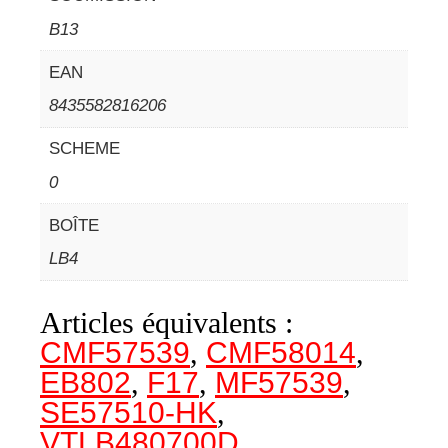
B13
EAN
8435582816206
SCHEME
0
BOÎTE
LB4
Articles équivalents :
CMF57539
,
CMF58014
,
EB802
,
F17
,
MF57539
,
SE57510-HK
,
VTLB480700D
,