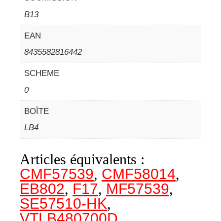
B13
EAN
8435582816442
SCHEME
0
BOÎTE
LB4
Articles équivalents :
CMF57539
,
CMF58014
,
EB802
,
F17
,
MF57539
,
SE57510-HK
,
VTLB480700D
,