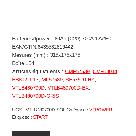
Batterie Vtpower - 80Ah (C20) 700A 12V/E0
EAN/GTIN:8435582816442
Mesures (mm) : 315x175x175
Boîte LB4
Articles équivalents :
CMF57539
,
CMF58014
,
EB802
,
F17
,
MF57539
,
SE57510-HK
,
VTLB480700D
,
VTLB480700D-EX
,
VTLB480700D-GRIS
UGS :
VTLB480700D-SOL
Catégorie :
VTPOWER
Étiquette :
START