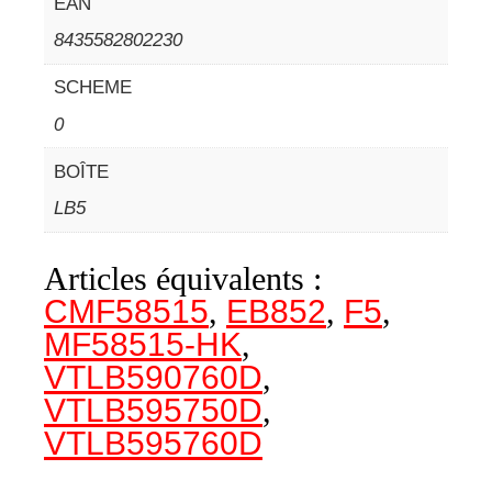
EAN
8435582802230
SCHEME
0
BOÎTE
LB5
Articles équivalents :
CMF58515
,
EB852
,
F5
,
MF58515-HK
,
VTLB590760D
,
VTLB595750D
,
VTLB595760D