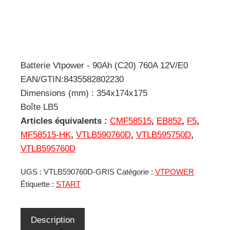
Batterie Vtpower - 90Ah (C20) 760A 12V/E0
EAN/GTIN:8435582802230
Dimensions (mm) : 354x174x175
Boîte LB5
Articles équivalents :
CMF58515
,
EB852
,
F5
,
MF58515-HK
,
VTLB590760D
,
VTLB595750D
,
VTLB595760D
UGS :
VTLB590760D-GRIS
Catégorie :
VTPOWER
Étiquette :
START
Description