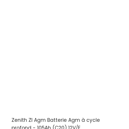
Zenith Zl Agm Batterie Agm à cycle
profond - 105Ah (C20) 12V/E