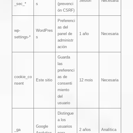
Sesión
Necesaria
_sec_*
s
(prevenci
ón CSRF)
Preferenci
as del
wp-
WordPres
panel de
1 año
Necesaria
settings-*
s
administr
ación
Guarda
las
preferenci
cookie_co
as de
Este sitio
12 mois
Necesaria
nsent
consenti
miento
del
usuario
Distingue
a los
Google
usuarios
_ga
2 años
Analítica
Analytics
para