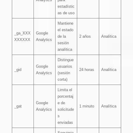
estadístic
as de uso
Mantiene
el estado
_ga_XXX
Google
de la
2 años
Analítica
XXXXXX
Analytics
sesión
analítica
Distingue
Google
usuarios
_gid
24 horas
Analítica
Analytics
(sesión
corta)
Limita el
porcentaj
Google
e de
_gat
1 minuto
Analítica
Analytics
solicitude
s
enviadas
Seguimie