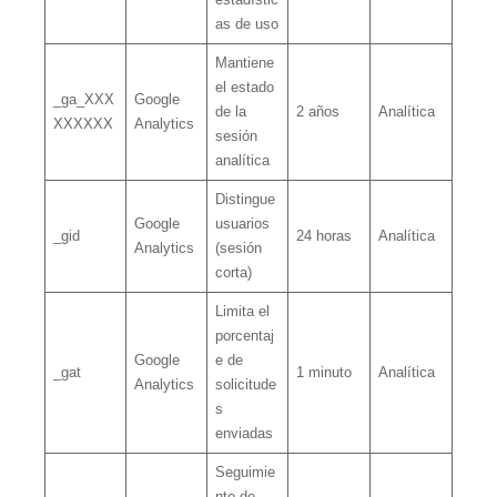
as de uso
Mantiene
el estado
_ga_XXX
Google
de la
2 años
Analítica
XXXXXX
Analytics
sesión
analítica
Distingue
Google
usuarios
_gid
24 horas
Analítica
Analytics
(sesión
corta)
Limita el
porcentaj
Google
e de
_gat
1 minuto
Analítica
Analytics
solicitude
s
enviadas
Seguimie
nto de