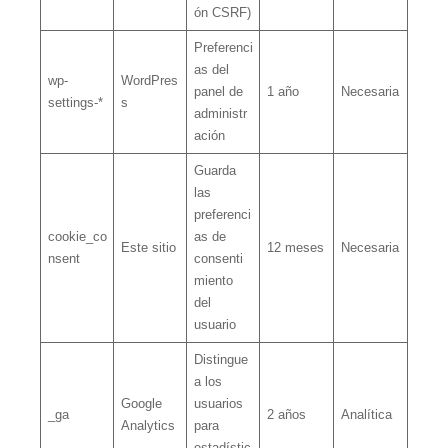
ón CSRF)
Preferenci
as del
wp-
WordPres
panel de
1 año
Necesaria
settings-*
s
administr
ación
Guarda
las
preferenci
cookie_co
as de
Este sitio
12 meses
Necesaria
nsent
consenti
miento
del
usuario
Distingue
a los
Google
usuarios
_ga
2 años
Analítica
Analytics
para
estadístic