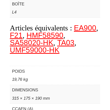
BOÎTE
L4
Articles équivalents :
EA900
,
F21
,
HMF58590
,
SA58020-HK
,
TA03
,
UMF59000-HK
POIDS
19,76 kg
DIMENSIONS
315 × 175 × 190 mm
CCAEN (A)