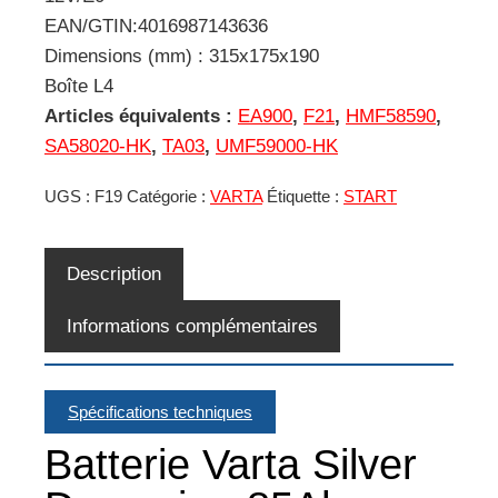
EAN/GTIN:4016987143636
Dimensions (mm) : 315x175x190
Boîte L4
Articles équivalents :
EA900
,
F21
,
HMF58590
,
SA58020-HK
,
TA03
,
UMF59000-HK
UGS :
F19
Catégorie :
VARTA
Étiquette :
START
Description
Informations complémentaires
Spécifications techniques
Batterie Varta Silver