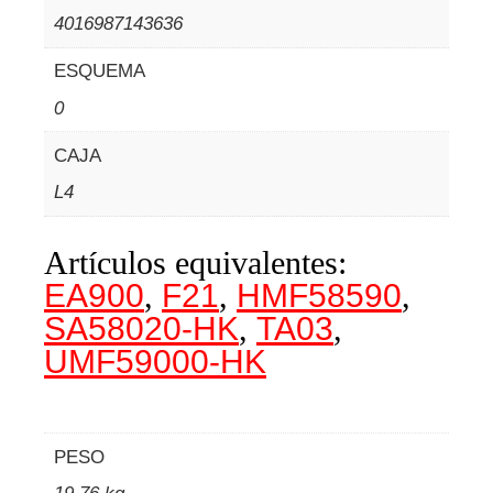
4016987143636
ESQUEMA
0
CAJA
L4
Artículos equivalentes:
EA900
,
F21
,
HMF58590
,
SA58020-HK
,
TA03
,
UMF59000-HK
PESO