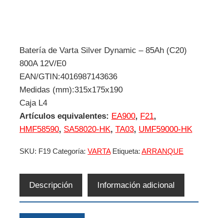
Batería de Varta Silver Dynamic – 85Ah (C20)
800A 12V/E0
EAN/GTIN:4016987143636
Medidas (mm):315x175x190
Caja L4
Artículos equivalentes:
EA900
,
F21
,
HMF58590
,
SA58020-HK
,
TA03
,
UMF59000-HK
SKU:
F19
Categoría:
VARTA
Etiqueta:
ARRANQUE
Descripción
Información adicional