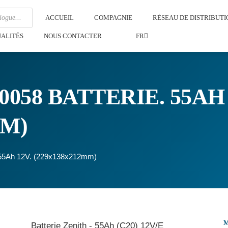
ACCUEIL
COMPAGNIE
RÉSEAU DE DISTRIBUTI
ALITÉS
NOUS CONTACTER
FR
058 BATTERIE. 55AH 
MM)
. 55Ah 12V. (229x138x212mm)
Batterie Zenith - 55Ah (C20) 12V/E