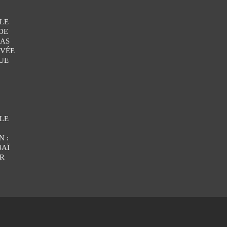
LE
DE
CAS
IVÉE
UE
LE
 :
BAÏ
R