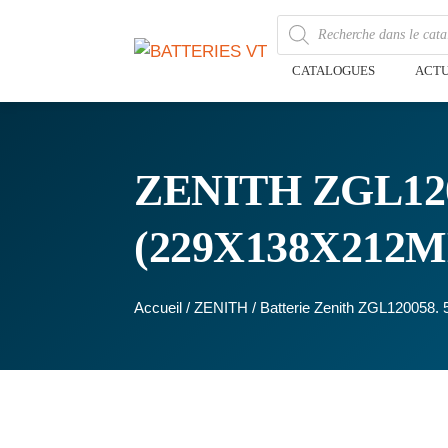
CATALOGUES
ACTU
ZENITH ZGL120
(229X138X212
Accueil
/
ZENITH
/ Batterie Zenith ZGL120058