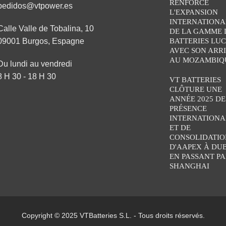
RENFORCE
pedidos@vtpower.es
L'EXPANSION
INTERNATIONA
Calle Valle de Tobalina, 10
DE LA GAMME 
09001 Burgos, Espagne
BATTERIES LU
AVEC SON ARR
AU MOZAMBIQ
Du lundi au vendredi
8 H 30 - 18 H 30
VT BATTERIES
CLÔTURE UNE
ANNÉE 2025 DE
PRÉSENCE
INTERNATIONA
ET DE
CONSOLIDATION
D'AAPEX À DU
EN PASSANT PA
SHANGHAI
Copyright © 2025 VTBatteries S.L. - Tous droits réservés.