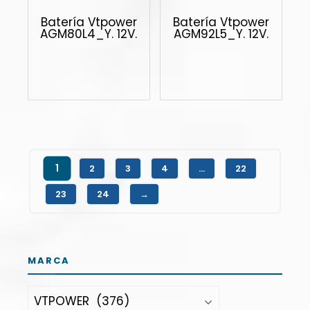
Batería Vtpower
Batería Vtpower
AGM80L4_Y. 12V.
AGM92L5_Y. 12V.
1
2
3
4
…
22
23
24
→
MARCA