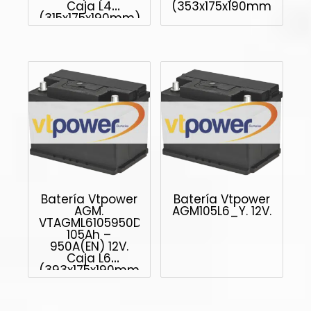
Caja L4
(353x175x190mm)
(315x175x190mm)
Batería Vtpower
Batería Vtpower
AGM.
AGM105L6_Y. 12V.
VTAGML6105950D.
105Ah –
950A(EN) 12V.
Caja L6
(393x175x190mm)