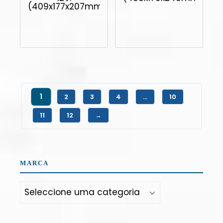
(409x177x207mm)
1
2
3
4
…
10
11
12
→
MARCA