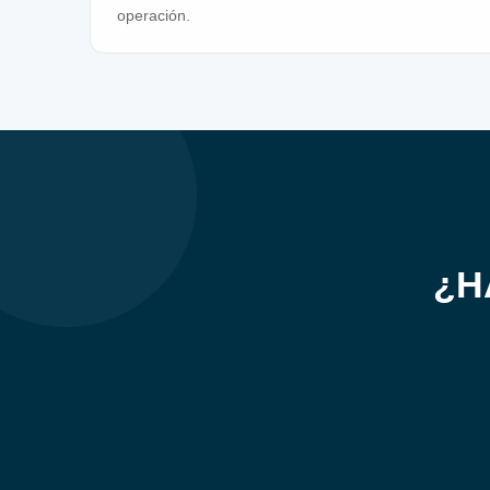
operación.
¿H