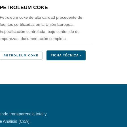
PETROLEUM COKE
Petroleum coke de alta calidad procedente de
fuentes certificadas en la Unión Europea.
Especificación controlada, bajo contenido de
impurezas, documentación completa.
FICHA TÉCNICA ›
PETROLEUM COKE
ando transparencia total y
e Análisis (CoA).