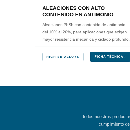
ALEACIONES CON ALTO
CONTENIDO EN ANTIMONIO
Aleaciones PbSb con contenido de antimonio
del 10% al 20%, para aplicaciones que exigen
mayor resistencia mecánica y ciclado profundo.
FICHA TÉCNICA ›
HIGH SB ALLOYS
Todos nuestros productos 
cumplimiento de 