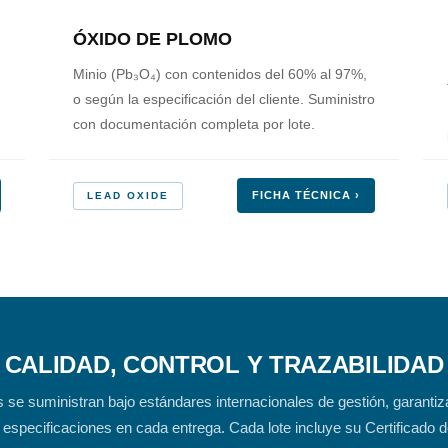
ÓXIDO DE PLOMO
Minio (Pb₃O₄) con contenidos del 60% al 97%,
o según la especificación del cliente. Suministro
con documentación completa por lote.
FICHA TÉCNICA ›
LEAD OXIDE
CALIDAD, CONTROL Y TRAZABILIDAD
se suministran bajo estándares internacionales de gestión, garantiz
especificaciones en cada entrega. Cada lote incluye su Certificado d