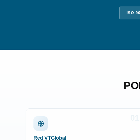
ISO 9
PO
01
Red VTGlobal