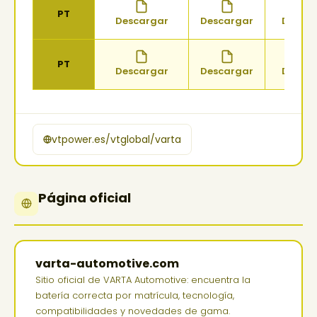
PT
Descargar
Descargar
Descar
PT
Descargar
Descargar
Descar
vtpower.es/vtglobal/varta
Página oficial
varta-automotive.com
Sitio oficial de VARTA Automotive: encuentra la
batería correcta por matrícula, tecnología,
compatibilidades y novedades de gama.