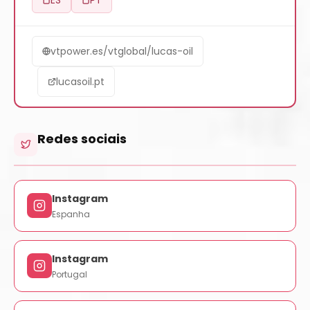
vtpower.es/vtglobal/lucas-oil
lucasoil.pt
Redes sociais
Instagram
Espanha
Instagram
Portugal