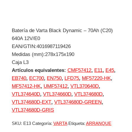
Batería de Varta Black Dynamic – 70Ah (C20)
640A 12V/E0
EAN/GTIN:4016987119426
Medidas (mm):278x175x190
Caja L3
Artículos equivalentes:
CMF57412
,
E11
,
E45
,
EB740
,
EC700
,
EN750
,
LFD75
,
MF57220-HK
,
MF57412-HK
,
UMF57412
,
VTL370640D
,
VTL374640D
,
VTL374660D
,
VTL374680D
,
VTL374680D-EXT
,
VTL374680D-GREEN
,
VTL374680D-GRIS
SKU:
E13
Categoría:
VARTA
Etiqueta:
ARRANQUE