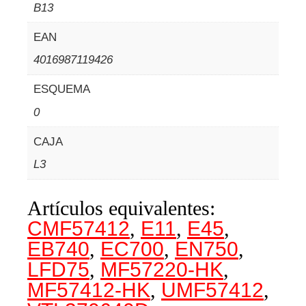
B13
EAN
4016987119426
ESQUEMA
0
CAJA
L3
Artículos equivalentes:
CMF57412
,
E11
,
E45
,
EB740
,
EC700
,
EN750
,
LFD75
,
MF57220-HK
,
MF57412-HK
,
UMF57412
,