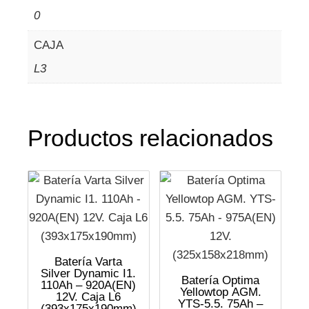
0
CAJA
L3
Productos relacionados
Batería Varta
Silver Dynamic I1.
Batería Optima
110Ah – 920A(EN)
Yellowtop AGM.
12V. Caja L6
YTS-5.5. 75Ah –
(393x175x190mm)