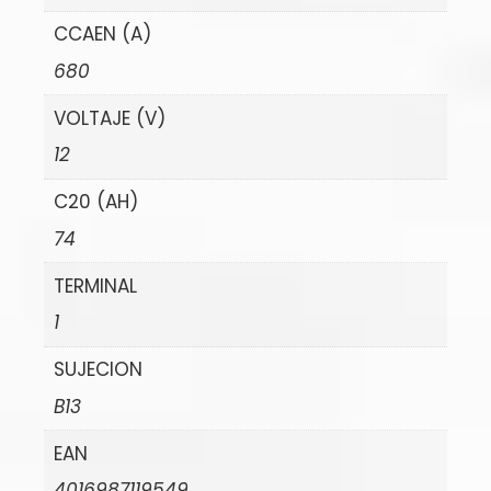
CCAEN (A)
680
VOLTAJE (V)
12
C20 (AH)
74
TERMINAL
1
SUJECION
B13
EAN
4016987119549