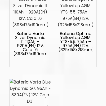
Batería Varta
Batería Optima
Silver Dynamic
Yellowtop AGM.
I1. 110Ah –
YTS-5.5. 75Ah –
920A(EN) 12V.
975A(EN) 12V.
Caja L6
(325x158x218mm)
(393x175x190mm)