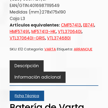
EAN/GTIN:4016987119549
Medidas (mm):278x175x190
Caja L3
Artículos equivalentes:
CMF57413
,
EB741
,
HMF57491
,
MF57413-HK
,
VTL370640I
,
VTL370640I-GRIS
,
VTL374680I
SKU:
E12
Categoría:
VARTA
Etiqueta:
ARRANQUE
Descripción
Información adicional
Ficha Técnica
Batería de Varta