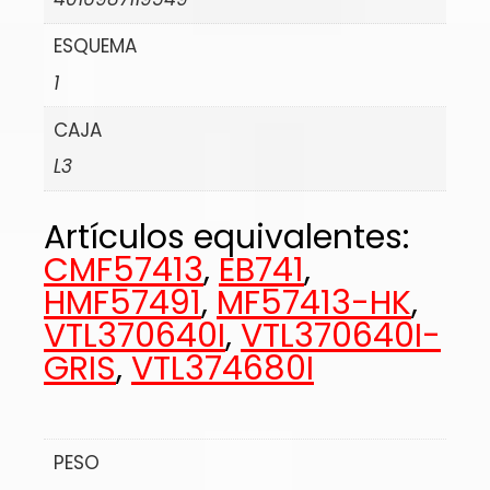
ESQUEMA
1
CAJA
L3
Artículos equivalentes:
CMF57413
,
EB741
,
HMF57491
,
MF57413-HK
,
VTL370640I
,
VTL370640I-
GRIS
,
VTL374680I
PESO