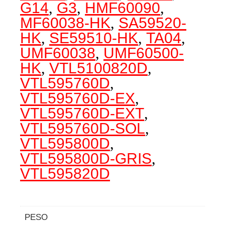
G14
,
G3
,
HMF60090
,
MF60038-HK
,
SA59520-
HK
,
SE59510-HK
,
TA04
,
UMF60038
,
UMF60500-
HK
,
VTL5100820D
,
VTL595760D
,
VTL595760D-EX
,
VTL595760D-EXT
,
VTL595760D-SOL
,
VTL595800D
,
VTL595800D-GRIS
,
VTL595820D
PESO