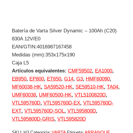
Batería de Varta Silver Dynamic – 100Ah (C20)
830A 12V/E0
EAN/GTIN:4016987167458
Medidas (mm):353x175x190
Caja L5
Artículos equivalentes:
CMF59502
,
EA1000
,
EB950
,
EP800
,
ET650
,
G14
,
G3
,
HMF60090
,
MF60038-HK
,
SA59520-HK
,
SE59510-HK
,
TA04
,
UMF60038
,
UMF60500-HK
,
VTL5100820D
,
VTL595760D
,
VTL595760D-EX
,
VTL595760D-
EXT
,
VTL595760D-SOL
,
VTL595800D
,
VTL595800D-GRIS
,
VTL595820D
SKU:
H3
Categoría:
VARTA
Etiqueta:
ARRANQUE