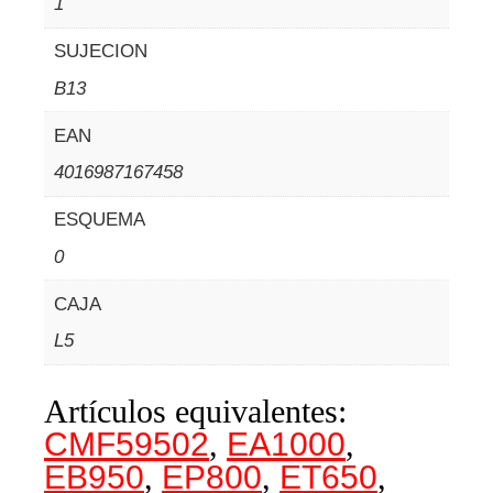
1
SUJECION
B13
EAN
4016987167458
ESQUEMA
0
CAJA
L5
Artículos equivalentes:
CMF59502
,
EA1000
,
EB950
,
EP800
,
ET650
,