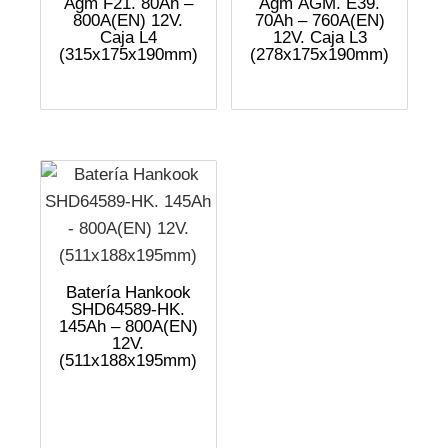
Agm F21. 80Ah –
Agm AGM. E39.
800A(EN) 12V.
70Ah – 760A(EN)
Caja L4
12V. Caja L3
(315x175x190mm)
(278x175x190mm)
Batería Hankook
SHD64589-HK.
145Ah – 800A(EN)
12V.
(511x188x195mm)