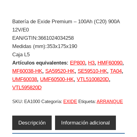
Batería de Exide Premium – 100Ah (C20) 900A
12V/E0
EAN/GTIN:3661024034258
Medidas (mm):353x175x190
Caja L5
Artículos equivalentes:
EP800
,
H3
,
HMF60090
,
MF60038-HK
,
SA59520-HK
,
SE59510-HK
,
TA04
,
UMF60038
,
UMF60500-HK
,
VTL5100820D
,
VTL595820D
SKU:
EA1000
Categoría:
EXIDE
Etiqueta:
ARRANQUE
Descripción
Información adicional