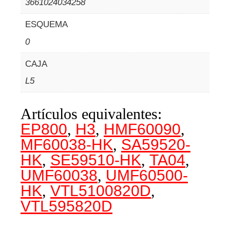
3661024034258
ESQUEMA
0
CAJA
L5
Artículos equivalentes:
EP800
,
H3
,
HMF60090
,
MF60038-HK
,
SA59520-
HK
,
SE59510-HK
,
TA04
,
UMF60038
,
UMF60500-
HK
,
VTL5100820D
,
VTL595820D