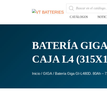
CATÁLOGOS
NOTIC
BATERÍA GIGA G
CAJA L4 (315X
Inicio
/
GIGA
/ Batería Giga GI-L480D. 80Ah –