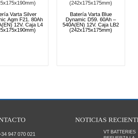
ería Varta Silver
Batería Varta Blue
ic Agm F21. 80Ah
Dynamic D59. 60Ah –
A(EN) 12V. Caja L4
540A(EN) 12V. Caja LB2
15x175x190mm)
(242x175x175mm)
NTACTO
NOTICIAS RECIENT
VT BATTERIES
+34 947 070 021
REFUERZA LA