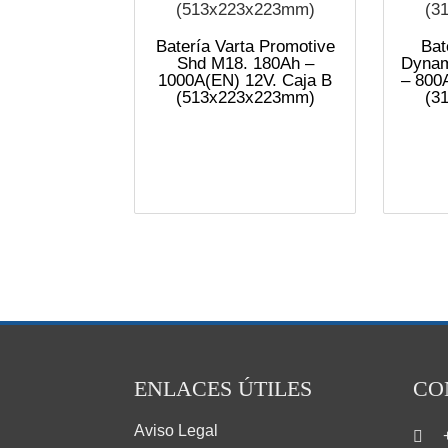
Batería Varta Promotive
Bat
Shd M18. 180Ah –
Dynam
1000A(EN) 12V. Caja B
– 800
(513x223x223mm)
(3
ENLACES ÚTILES
CO
Aviso Legal