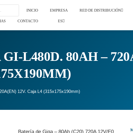
INICIO
EMPRESA
RED DE DISTRIBUCIÓN
IAS
CONTACTO
ES
I-L480D. 80AH – 720A
175X190MM)
 720A(EN) 12V. Caja L4 (315x175x190mm)
Batería de Giga – 80Ah (C20) 720A 12V/E0