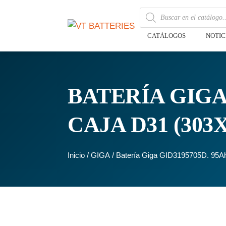
CATÁLOGOS
NOTIC
BATERÍA GIGA 
CAJA D31 (303
Inicio
/
GIGA
/ Batería Giga GID3195705D. 95