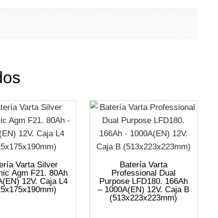
dos
ería Varta Silver
Batería Varta
ic Agm F21. 80Ah
Professional Dual
A(EN) 12V. Caja L4
Purpose LFD180. 166Ah
15x175x190mm)
– 1000A(EN) 12V. Caja B
(513x223x223mm)