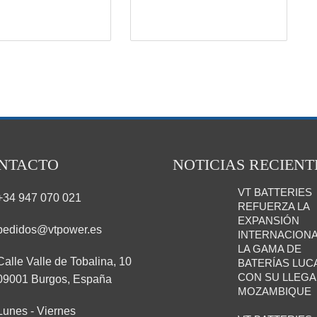
NTACTO
NOTICIAS RECIENT
VT BATTERIES
+34 947 070 021
REFUERZA LA
EXPANSIÓN
pedidos@vtpower.es
INTERNACIONA
LA GAMA DE
Calle Valle de Tobalina, 10
BATERÍAS LUC
CON SU LLEGA
09001 Burgos, España
MOZAMBIQUE
Lunes - Viernes