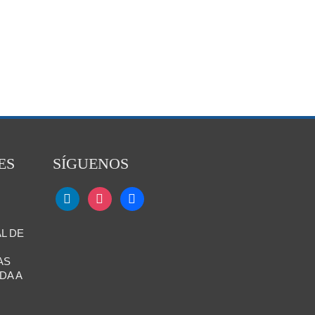
ES
SÍGUENOS
L DE
AS
DA A