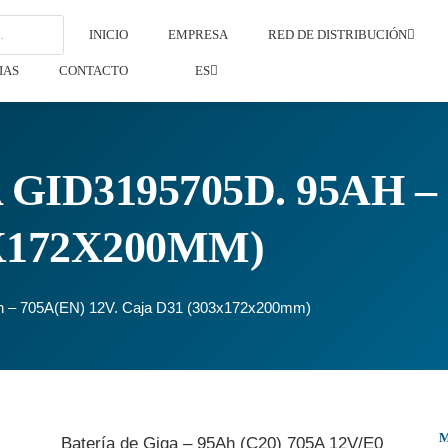
INICIO
EMPRESA
RED DE DISTRIBUCIÓN
IAS
CONTACTO
ES
GID3195705D. 95AH – 
X172X200MM)
Ah – 705A(EN) 12V. Caja D31 (303x172x200mm)
Batería de Giga – 95Ah (C20) 705A 12V/E0