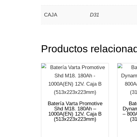
CAJA
D31
Productos relaciona
Batería Varta Promotive
Bat
Shd M18. 180Ah –
Dynam
1000A(EN) 12V. Caja B
– 800
(513x223x223mm)
(3