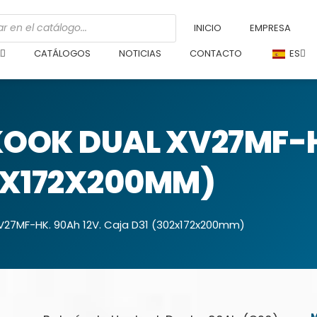
INICIO
EMPRESA
L
CATÁLOGOS
NOTICIAS
CONTACTO
ES
OOK DUAL XV27MF-H
2X172X200MM)
V27MF-HK. 90Ah 12V. Caja D31 (302x172x200mm)