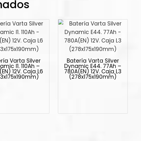
onados
ría Varta Silver
Batería Varta Silver
mic I1. 110Ah –
Dynamic E44. 77Ah –
EN) 12V. Caja L6
780A(EN) 12V. Caja L3
93x175x190mm)
(278x175x190mm)