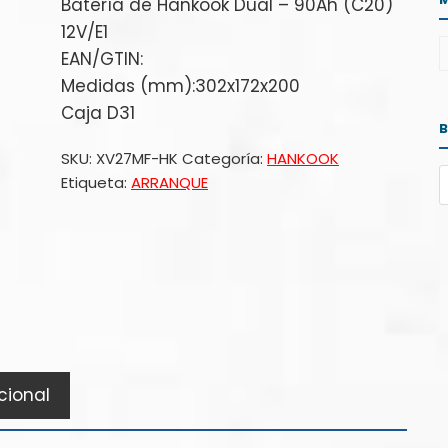
Batería de Hankook Dual – 90Ah (C20)
12V/E1
EAN/GTIN:
Medidas (mm):302x172x200
Caja D31
SKU:
XV27MF-HK
Categoría:
HANKOOK
Etiqueta:
ARRANQUE
cional