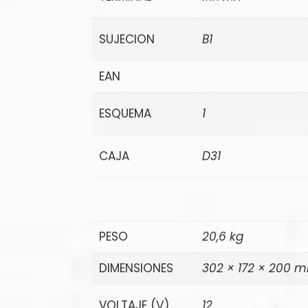
SUJECION
B1
EAN
ESQUEMA
1
CAJA
D31
PESO
20,6 kg
DIMENSIONES
302 × 172 × 200 
VOLTAJE (V)
12