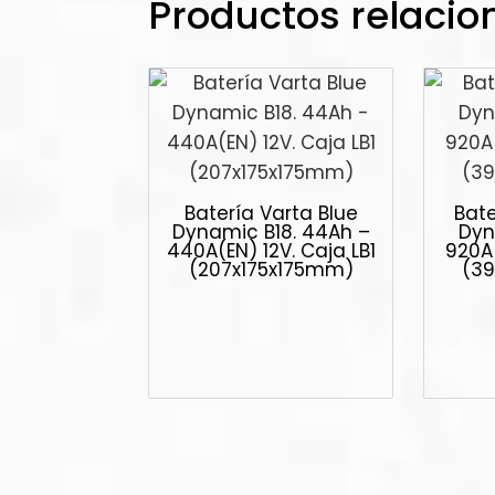
Productos relaci
Batería Varta Blue
Bate
Dynamic B18. 44Ah –
Dyna
440A(EN) 12V. Caja LB1
920A(
(207x175x175mm)
(3