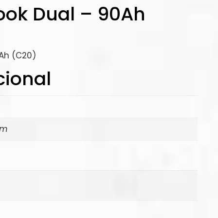
ook Dual – 90Ah
0Ah (C20)
cional
mm