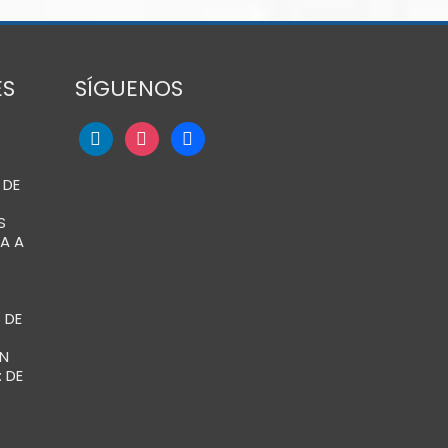
ES
SÍGUENOS
 DE
S
A A
 DE
N
 DE