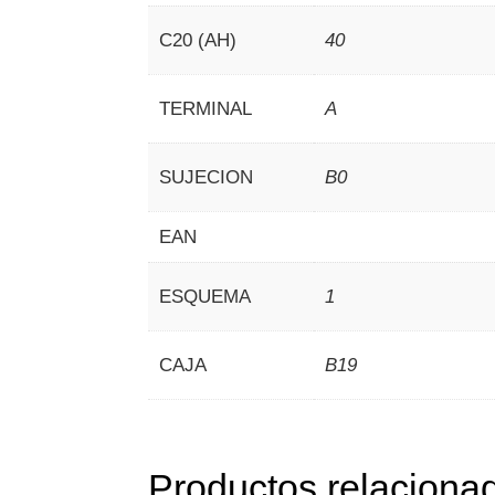
C20 (AH)
40
TERMINAL
A
SUJECION
B0
EAN
ESQUEMA
1
CAJA
B19
Productos relaciona