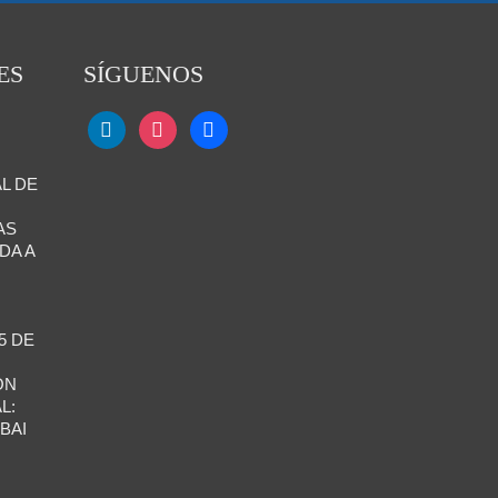
ES
SÍGUENOS
L DE
AS
DA A
5 DE
ÓN
L:
BAI