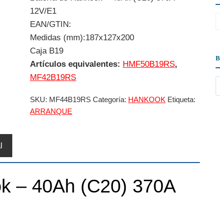
12V/E1
EAN/GTIN:
Medidas (mm):187x127x200
Caja B19
Artículos equivalentes:
HMF50B19RS
,
MF42B19RS
SKU:
MF44B19RS
Categoría:
HANKOOK
Etiqueta:
ARRANQUE
l
ok – 40Ah (C20) 370A