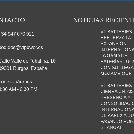
NTACTO
NOTICIAS RECIENT
VT BATTERIES
+34 947 070 021
REFUERZA LA
EXPANSIÓN
pedidos@vtpower.es
INTERNACIONA
LA GAMA DE
Calle Valle de Tobalina, 10
BATERÍAS LUC
CON SU LLEGA
09001 Burgos, España
MOZAMBIQUE
Lunes - Viernes
VT BATTERIES
8:30 AM - 6:30 PM
CIERRA UN 202
PRESENCIA Y
CONSOLIDACI
INTERNACIONA
DE AAPEX A DU
PASANDO POR
SHANGAI