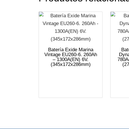
Batería Exide Marina
Bat
Vintage EU260-6. 260Ah
Dyna
– 1300A(EN) 6V.
780A
(345x172x286mm)
(2