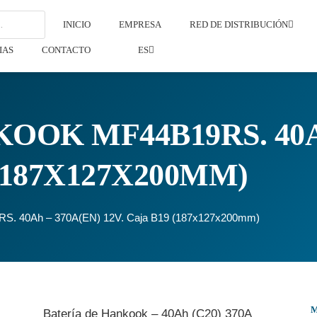
INICIO
EMPRESA
RED DE DISTRIBUCIÓN
IAS
CONTACTO
ES
OOK MF44B19RS. 40A
 (187X127X200MM)
RS. 40Ah – 370A(EN) 12V. Caja B19 (187x127x200mm)
Batería de Hankook – 40Ah (C20) 370A