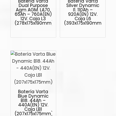
Batería Varta
Batería Varta
Dual Purpose
Silver Dynamic
Agm AGM. LA70.
I1. 110Ah –
65Ah – 760A(EN)
920A(EN) 12V.
12V. Caja L3
Caja L6
(278x175x190mm)
(393x175x190mm)
Batería Varta
Blue Dynamic
B18. 44Ah –
440A(EN) 12V.
Caja LB1
(207x175x175mm)