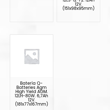
12V.
(151x98x95mm)
Batería Q-
Batteries Agm
High Yield AGM.
12LH-80W. 6,7Ah
12V.
(181x77x167mm)