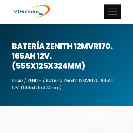
BATERÍA ZENITH 12MVR170.
165AH 12V.
(555X125X324MM)
Inicio
/
ZENITH
/ Batería Zenith 12MVR170. 165Ah
12V. (555x125x324mm)