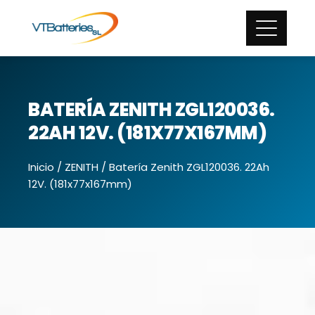
BATERÍA ZENITH ZGL120036.
22AH 12V. (181X77X167MM)
Inicio
/
ZENITH
/ Batería Zenith ZGL120036. 22Ah
12V. (181x77x167mm)