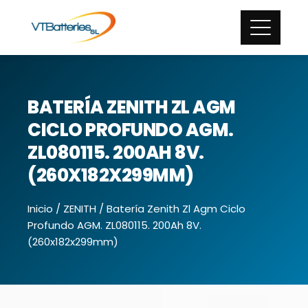
BATERÍA ZENITH ZL AGM
CICLO PROFUNDO AGM.
ZL080115. 200AH 8V.
(260X182X299MM)
Inicio
/
ZENITH
/ Batería Zenith Zl Agm Ciclo
Profundo AGM. ZL080115. 200Ah 8V.
(260x182x299mm)