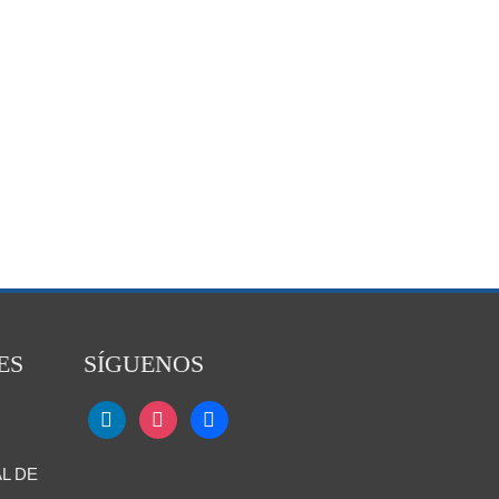
ES
SÍGUENOS
L DE