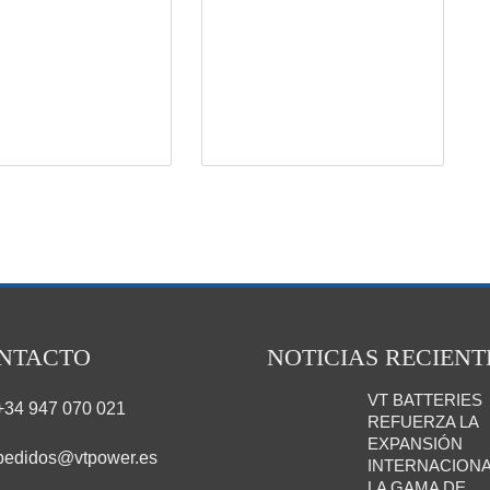
NTACTO
NOTICIAS RECIENT
VT BATTERIES
+34 947 070 021
REFUERZA LA
EXPANSIÓN
pedidos@vtpower.es
INTERNACIONA
LA GAMA DE