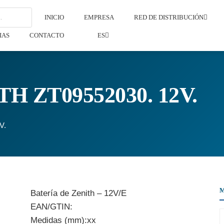
INICIO
EMPRESA
RED DE DISTRIBUCIÓN
IAS
CONTACTO
ES
H ZT09552030. 12V.
V.
Batería de Zenith – 12V/E
EAN/GTIN:
Medidas (mm):xx